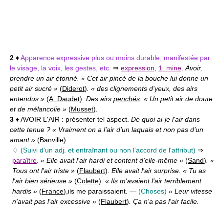
2
♦
Apparence expressive plus ou moins durable, manifestée par
le visage, la voix, les gestes, etc.
⇒
expression
,
1. mine
.
Avoir,
prendre un air étonné. « Cet air pincé de la bouche lui donne un
petit air sucré »
(
Diderot
)
. « des clignements d'yeux, des airs
entendus »
(
A. Daudet
)
. Des airs
penchés
. « Un petit air de doute
et de mélancolie »
(
Musset
)
.
3
♦ AVOIR L'AIR :
présenter tel aspect.
De quoi ai-je l'air dans
cette tenue ? « Vraiment on a l'air d'un laquais et non pas d'un
amant »
(
Banville
)
.
♢
(Suivi d'un adj. et entraînant ou non l'accord de l'attribut)
⇒
paraître
.
« Elle avait l'air hardi et content d'elle-même »
(
Sand
)
. «
Tous ont l'air triste »
(
Flaubert
)
. Elle avait l'air surprise. « Tu as
l'air bien sérieuse »
(
Colette
)
. « Ils m'avaient l'air terriblement
hardis »
(
France
),
ils me paraissaient. —
(Choses)
« Leur vitesse
n'avait pas l'air excessive »
(
Flaubert
)
. Ça n'a pas l'air facile.