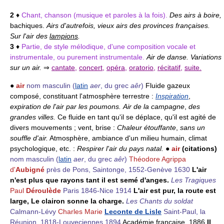
2
♦
Chant, chanson (musique et paroles à la fois).
Des airs à boire,
bachiques.
Airs d'autrefois, vieux airs des provinces françaises.
Sur l'air des
lampions
.
3
♦
Partie, de style mélodique, d'une composition vocale et
instrumentale, ou purement instrumentale.
Air de danse. Variations
sur un air.
⇒
cantate
,
concert
,
opéra
,
oratorio
,
récitatif
,
suite.
●
air
nom masculin
(
latin
aer
, du grec
aêr
)
Fluide gazeux
composé, constituant l'atmosphère terrestre :
Inspiration
,
expiration de l'air par les poumons.
Air de la campagne
,
des
grandes villes.
Ce fluide en tant qu'il se déplace, qu'il est agité de
divers mouvements ; vent, brise :
Chaleur étouffante
,
sans un
souffle d'air.
Atmosphère, ambiance d'un milieu humain, climat
psychologique, etc. :
Respirer l'air du pays natal.
●
air
(citations)
nom masculin
(
latin
aer
, du grec
aêr
)
Théodore Agrippa
d'
Aubigné
près de Pons, Saintonge, 1552-Genève 1630
L'air
n'est plus que rayons tant il est semé d'anges.
Les Tragiques
Paul
Déroulède
Paris 1846-Nice 1914
L'air est pur, la route est
large, Le clairon sonne la charge.
Les Chants du soldat
Calmann-Lévy
Charles Marie
Leconte de Lisle
Saint-Paul, la
Réunion, 1818-Louveciennes 1894
Académie française, 1886
Il