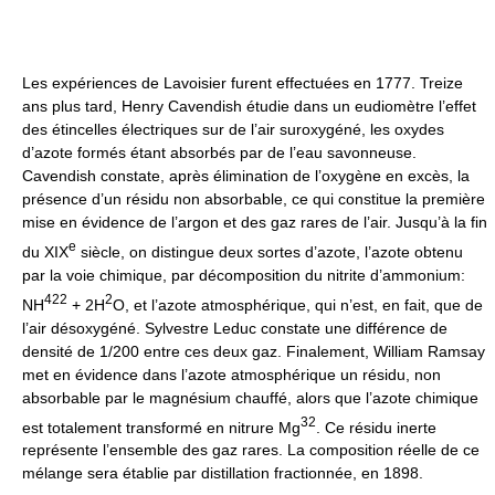
Les expériences de Lavoisier furent effectuées en 1777. Treize
ans plus tard, Henry Cavendish étudie dans un eudiomètre l’effet
des étincelles électriques sur de l’air suroxygéné, les oxydes
d’azote formés étant absorbés par de l’eau savonneuse.
Cavendish constate, après élimination de l’oxygène en excès, la
présence d’un résidu non absorbable, ce qui constitue la première
mise en évidence de l’argon et des gaz rares de l’air. Jusqu’à la fin
e
du XIX
siècle, on distingue deux sortes d’azote, l’azote obtenu
par la voie chimique, par décomposition du nitrite d’ammonium:
4
2
2
2
NH
+ 2H
O, et l’azote atmosphérique, qui n’est, en fait, que de
l’air désoxygéné. Sylvestre Leduc constate une différence de
densité de 1/200 entre ces deux gaz. Finalement, William Ramsay
met en évidence dans l’azote atmosphérique un résidu, non
absorbable par le magnésium chauffé, alors que l’azote chimique
3
2
est totalement transformé en nitrure Mg
. Ce résidu inerte
représente l’ensemble des gaz rares. La composition réelle de ce
mélange sera établie par distillation fractionnée, en 1898.