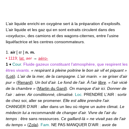
L’air liquide enrichi en oxygène sert à la préparation d’explosifs.
L’air liquide et les gaz qui en sont extraits circulent dans des
«oxyducs», des camions et des wagons-citernes, entre l’usine
liquéfactrice et les centres consommateurs.
1.
air
[ ɛr ]
n. m.
• 1119;
lat.
aer
→
aéro-
1
♦
Cour.
Fluide gazeux constituant l'atmosphère, que respirent les
êtres vivants.
« respirant à pleine poitrine le bon air vif et piquant »
(
Loti
)
. L'air de la mer, de la campagne. L'air marin. « se griser d'air
pur »
(
Renard
)
. Un bol d'air. Le fond de l'air. À l'air
libre
. « l'air vicié
de la chambre »
(
Martin du Gard
)
. On manque d'air ici. Donner de
l'air :
aérer.
Air conditionné, climatisé.
Loc.
PRENDRE L'AIR :
sortir
de chez soi, aller se promener.
Elle est allée prendre l'air.
CHANGER D'AIR :
aller dans un lieu où règne un autre climat.
Le
médecin lui a recommandé de changer d'air. Vivre de l'air du
temps :
être sans ressources.
Ce gaillard-là « ne vivait pas de l'air
du temps »
(
Zola
)
.
Fam.
NE PAS MANQUER D'AIR :
avoir de