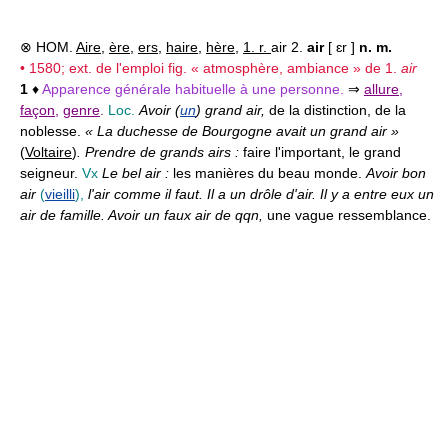
⊗ HOM.
Aire
,
ère
,
ers
,
haire
,
hère
,
1. r.
air 2.
air
[ ɛr ]
n. m.
• 1580; ext. de l'emploi fig. « atmosphère, ambiance » de 1.
air
1
♦
Apparence générale habituelle à une personne.
⇒
allure
,
façon
,
genre
.
Loc.
Avoir (
un
) grand air,
de la distinction, de la
noblesse.
« La duchesse de Bourgogne avait un grand air »
(
Voltaire
)
. Prendre de grands airs :
faire l'important, le grand
seigneur.
Vx
Le bel air :
les manières du beau monde.
Avoir bon
air
(
vieilli
),
l'air comme il faut. Il a un drôle d'air. Il y a entre eux un
air de famille. Avoir un faux air de qqn,
une vague ressemblance.