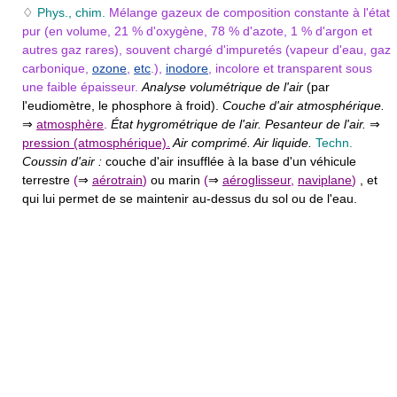
♢
Phys., chim.
Mélange gazeux de composition constante à l'état
pur (en volume, 21 % d'oxygène, 78 % d'azote, 1 % d'argon et
autres gaz rares), souvent chargé d'impuretés (vapeur d'eau, gaz
carbonique,
ozone
,
etc
.),
inodore
, incolore et transparent sous
une faible épaisseur.
Analyse volumétrique de l'air
(par
l'eudiomètre, le phosphore à froid).
Couche d'air atmosphérique.
⇒
atmosphère
.
État hygrométrique de l'air. Pesanteur de l'air.
⇒
pression (atmosphérique).
Air comprimé. Air liquide.
Techn.
Coussin d'air :
couche d'air insufflée à la base d'un véhicule
terrestre
(
⇒
aérotrain
)
ou marin
(
⇒
aéroglisseur
,
naviplane
)
, et
qui lui permet de se maintenir au-dessus du sol ou de l'eau.