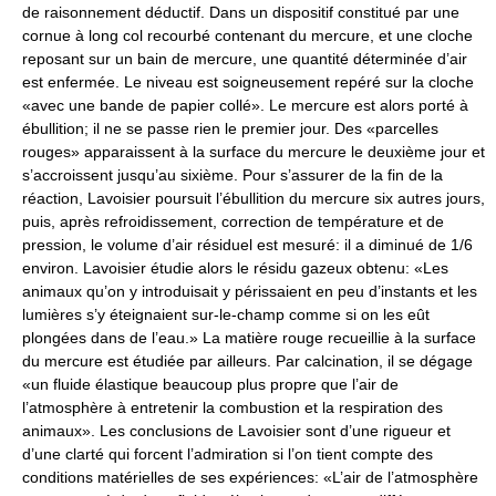
de raisonnement déductif. Dans un dispositif constitué par une
cornue à long col recourbé contenant du mercure, et une cloche
reposant sur un bain de mercure, une quantité déterminée d’air
est enfermée. Le niveau est soigneusement repéré sur la cloche
«avec une bande de papier collé». Le mercure est alors porté à
ébullition; il ne se passe rien le premier jour. Des «parcelles
rouges» apparaissent à la surface du mercure le deuxième jour et
s’accroissent jusqu’au sixième. Pour s’assurer de la fin de la
réaction, Lavoisier poursuit l’ébullition du mercure six autres jours,
puis, après refroidissement, correction de température et de
pression, le volume d’air résiduel est mesuré: il a diminué de 1/6
environ. Lavoisier étudie alors le résidu gazeux obtenu: «Les
animaux qu’on y introduisait y périssaient en peu d’instants et les
lumières s’y éteignaient sur-le-champ comme si on les eût
plongées dans de l’eau.» La matière rouge recueillie à la surface
du mercure est étudiée par ailleurs. Par calcination, il se dégage
«un fluide élastique beaucoup plus propre que l’air de
l’atmosphère à entretenir la combustion et la respiration des
animaux». Les conclusions de Lavoisier sont d’une rigueur et
d’une clarté qui forcent l’admiration si l’on tient compte des
conditions matérielles de ses expériences: «L’air de l’atmosphère