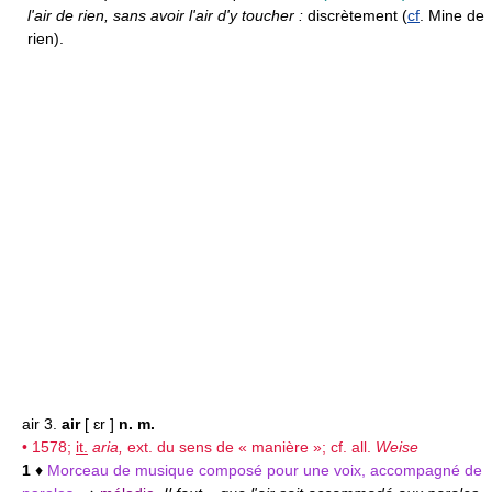
l'air de rien, sans avoir l'air d'y toucher :
discrètement (
cf
. Mine de
rien).
air 3.
air
[ ɛr ]
n. m.
• 1578;
it.
aria,
ext. du sens de « manière »;
cf.
all.
Weise
1
♦
Morceau de musique composé pour une voix, accompagné de